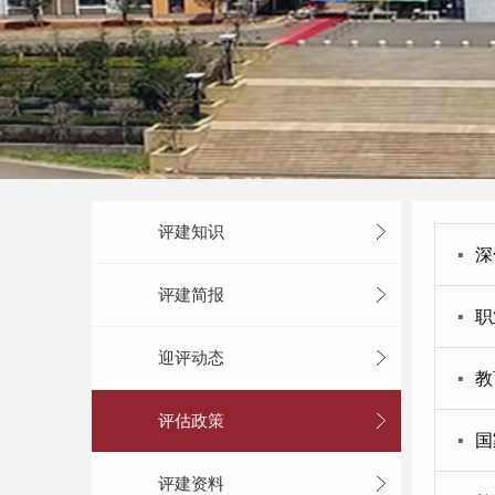
评建知识
▪
深
评建简报
▪
职
迎评动态
▪
教
评估政策
▪
国
评建资料