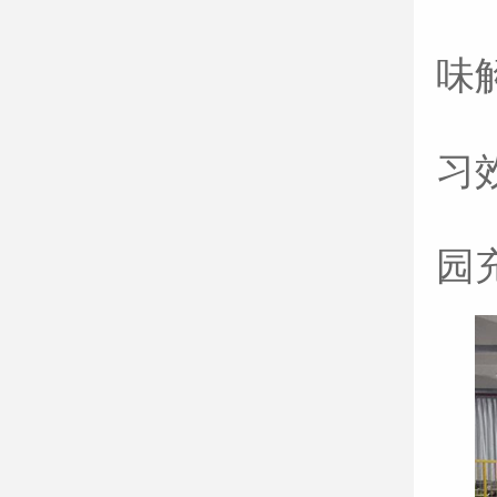
味
习
园