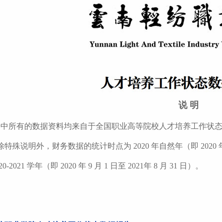
说 明
所有的数据资料均来自于全国职业高等院校人
才培养工作状
除特殊说明外，财务数据的统计时点为
2020
年自
然年（即
2020
20-2021
学年（即
2020
年
9
月
1
日至
2021
年
8
月
31
日）。