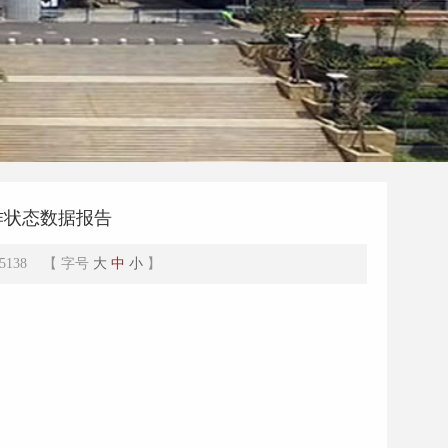
作状态数据报告
5138 【 字号
大
中
小
】