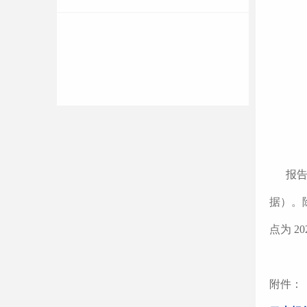
报告中
据）。
点为
20
附件：