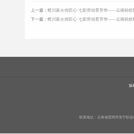
上一篇：
螳川薪火传匠心·七彩劳动育芳华——云南轻纺
下一篇：
螳川薪火传匠心·七彩劳动育芳华——云南轻纺职
版
联系地址：云南省昆明市安宁职业教育基地宁