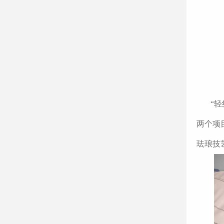
“
两个项
珐琅技