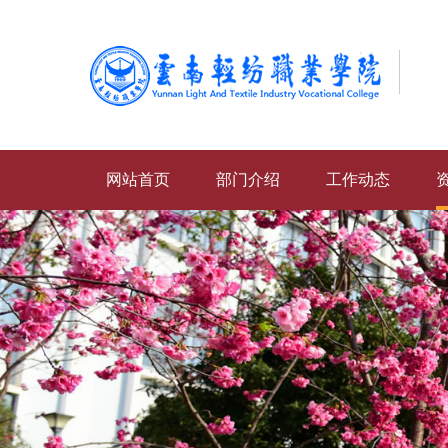
网站首页
部门介绍
工作动态