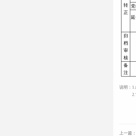
转
党
正
延
归
档
审
核
备
注
说明：
2
上一篇