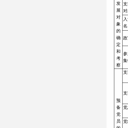
发
支
展
对
对
入
象
名
的
确
政
定
和
参
考
集
察
支
支
预
备
党
党
员
党