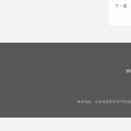
下一篇
版
联系地址：云南省昆明市安宁职业教育基地宁