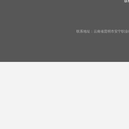
版
联系地址：云南省昆明市安宁职业教育基地宁