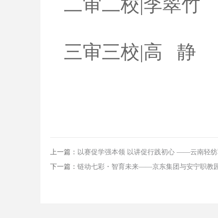
二审二校|李翠竹
三审三校|高 静
上一篇：
以赛促学强本领 以讲促行践初心 ——云南轻纺
下一篇：
链动七彩・智育未来——京东集团与安宁职教