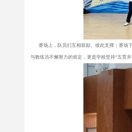
赛场上，队员们互相鼓励、彼此支撑；赛场
与教练员不懈努力的肯定，更是学校坚持“五育并