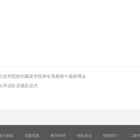
职业学院纺织服装学院师生亮相第十届南博会
队毕业队员退队仪式
魅力校园
党建思政
教学科研
招生就业
职能部门
二级