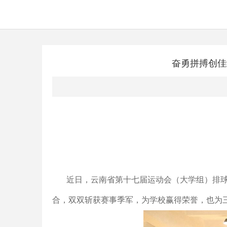
奋勇拼搏创佳
近日，云南省第十七届运动会（大学组）排
合，双双斩获赛事季军，为学校赢得荣誉，也为