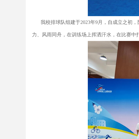
我校排球队组建于2023年9月，自成立之
力、风雨同舟，在训练场上挥洒汗水，在比赛中