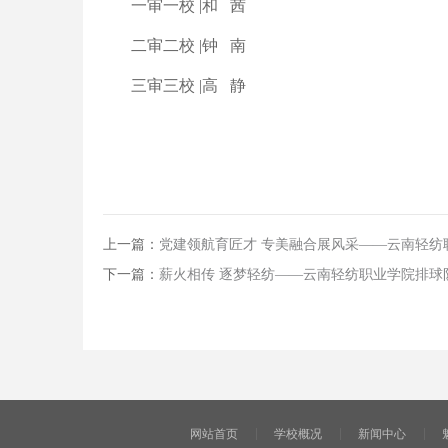
一审一校 |和 茜
二审二校 |钟 南
三审三校 |高 静
上一篇：
党建领航育匠才 专美融合展风采——云南轻纺
下一篇：
薪火相传 逐梦轻纺——云南轻纺职业学院排球
网站首页
学校概况
新闻中心