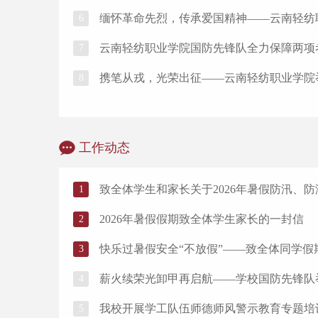
缅怀革命先烈，传承爱国精神——云南轻纺职
6
云南轻纺职业学院国防先锋队全力保障两项
7
携笔从戎，光荣出征——云南轻纺职业学院举
8
工作动态
致全体学生和家长关于2026年暑假防汛、
1
​2026年暑假假期致全体学生家长的一封信
2
快乐过暑假安全“不放假”​——致全体同学
3
薪火续荣光卸甲再启航——​学校国防先锋队
4
​我校开展学工队伍师德师风警示教育专题培
5