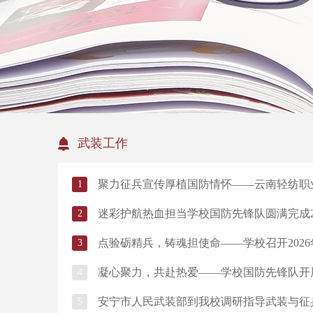
武装工作
​聚力征兵宣传厚植国防情怀——云南轻纺职业
1
​迷彩护航热血担当​学校国防先锋队圆满完成202
2
点验砺精兵，铸魂担使命——学校召开202
3
凝心聚力，共赴热爱——学校国防先锋队开
4
安宁市人民武装部到我校调研指导武装与征
5