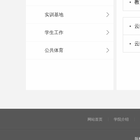
▪
教
实训基地
▪
云
学生工作
▪
云
公共体育
网站首页
学院介绍
版