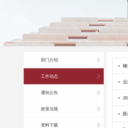
部门介绍
▪
铸
工作动态
▪
云
通知公告
▪
2
政策法规
▪
匠
资料下载