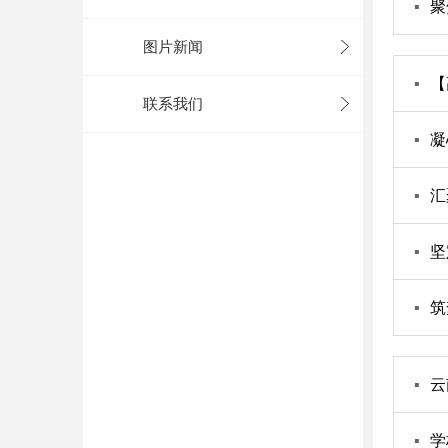
▪
聚
图片新闻
▪
【
联系我们
▪
凝
▪
汇
▪
坚
▪
筑
▪
云
▪
学