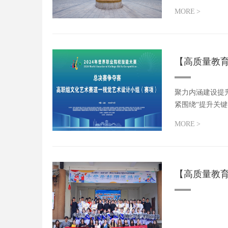
局三年来...
MORE
>
【高质量教
聚力内涵建设提
紧围绕“提升关
革，圆满完...
MORE
>
【高质量教育