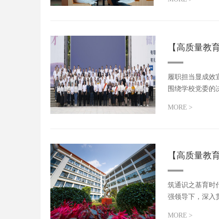
【高质量教
履职担当显成效
围绕学校党委的
年来，部...
MORE
>
​【高质量
筑通识之基育时
强领导下，深入
面...
MORE
>